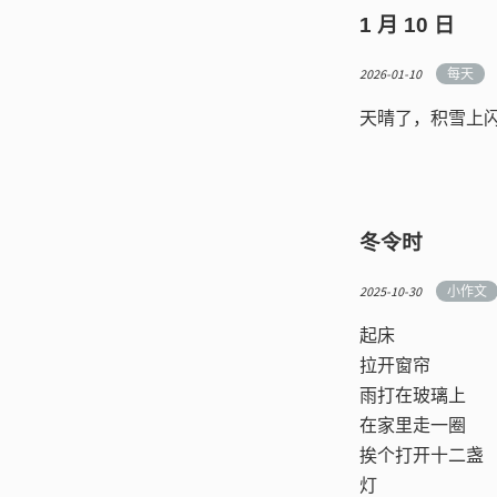
1 月 10 日
2026-01-10
每天
天晴了，积雪上
冬令时
2025-10-30
小作文
起床
拉开窗帘
雨打在玻璃上
在家里走一圈
挨个打开十二盏
灯