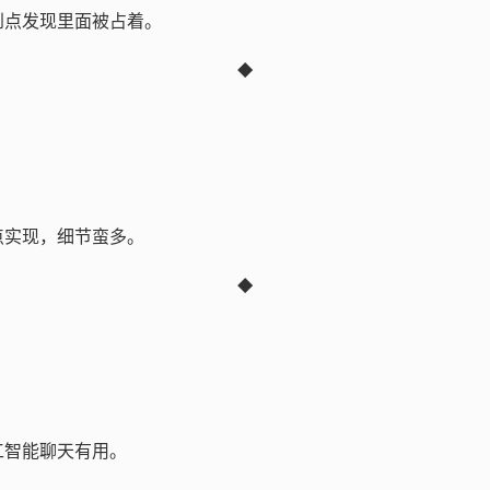
到点发现里面被占着。
◆
点实现，细节蛮多。
◆
工智能聊天有用。