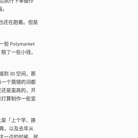
，然后执行下单操作
看。
现在也还在跑着。但是
olymarket
 赔了一些小钱，
 3D 空间，那
每一个猜错的词都
度还是蛮高的，开
来打算制作一些宣
。
上是「上个学、换
典，以及去年从
识到这一点的时候，就