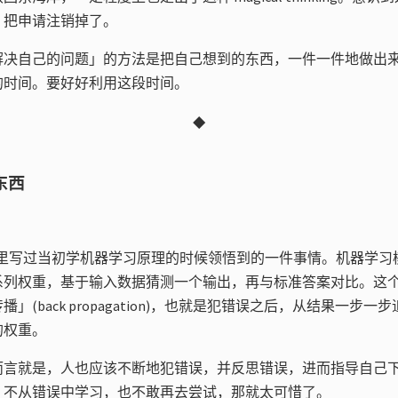
，把申请注销掉了。
解决自己的问题」的方法是把自己想到的东西，一件一件地做出
的时间。要好好利用这段时间。
◆
东西
og 里写过当初学机器学习原理的时候领悟到的一件事情。机器学
系列权重，基于输入数据猜测一个输出，再与标准答案对比。这
」(back propagation)，也就是犯错误之后，从结果一步
的权重。
而言就是，人也应该不断地犯错误，并反思错误，进而指导自己
，不从错误中学习，也不敢再去尝试，那就太可惜了。