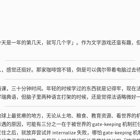
今天是一年的第几天，就写几个字」。作为文字游戏还蛮有趣，
人，感觉还挺好。那家咖啡馆不错，倒是可以偶尔带着电脑过去
语课，三十分钟时间。年轻的时候学过的东西就是记得牢，现在
学瑞典语，但脑子里两种语言打架的时候，还是觉得法语略微好
地球上最贫瘠的地方，无论从土地、粮食、教育资源、看世界的
的原因，可能有三分之一在于被世界的 gate-keeping 机制
后，就放弃尝试并 internalize 失败，哪怕 gate-keepin