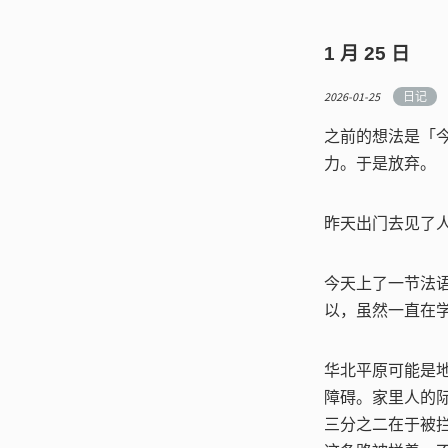
1 月 25 日
2026-01-25
日记
之前的想法是「
力。于是放弃。
昨天出门去见了
今天上了一节法
以，虽然一直在
华北平原可能是
障碍。家里人的际遇
三分之二在于被拦住之