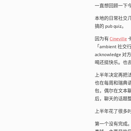
一直想回顾一下
本地的日常社交
搞的 pub quiz。
因为有
Cineville
「ambient
acknowle
喝还挺快乐。也
上半年决定再把法
也在每周和瑞典语
包，偶尔在文本聊
后，聊天的话题
上半年花了很多
第一个没有完成。一