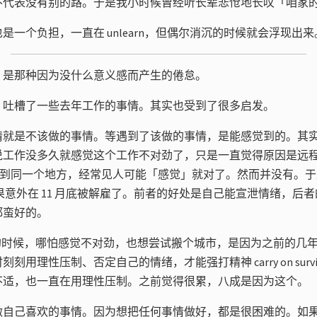
不代表没有别的路。于是我小时候曾经听长辈悲怆地长叹「咱家
是一个负担，一直在 unlearn，但偶尔消沉的时候就会浮现出来
，是那种因为没什么意义感而产生的倦怠。
，吐槽了一些去年工作的事情。其实也受到了很多启发。
就是不该做的事情。等遇到了该做的事情，是能感觉到的。其实去
说工作没多久就感觉这个工作不对劲了，只是一直觉得原因是远
为搬到同一个地方，经常见人可能「感觉」就对了。然而并没有。
结果意外在 11 月底被解雇了。前者的好处是自己能宣泄情绪，后
都蛮好的。
月的时候，哪怕感觉不对劲，也想尝试搬个城市，是因为之前的几
刻用理性压制、否定自己的情绪，才能强打精神 carry on survi
不适，也一直在用理性压制。之前觉得很累，八成是因为这个。
做自己喜欢的事情。因为想把任何事情做好，都是很困难的。如