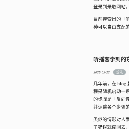
登录到录取网站
目前摸索出的「
种可以自由支配
听播客学到的
2026-05-22
想法
几年前，在 bl
程是随机启动一
的步骤是「反向传播
并调整各个步骤
类似的情形对人
了错误就缩回去