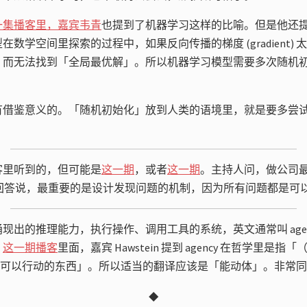
一集播客里，嘉宾韦青
也提到了机器学习这样的比喻。但是他还
数学空间里探索的过程中，如果反向传播的梯度 (gradient)
，而无法找到「全局最优解」。所以机器学习模型需要多次随机
。
有借鉴意义的。「随机初始化」放到人类的语境里，就是要多尝
客里听到的，但可能是
这一期
，或者
这一期
。主持人问，做公司
ert 回答说，最重要的是设计发现问题的机制，因为所有问题都是可
现出的推理能力，执行操作、调用工具的系统，英文通常叫 age
。
这一期播客
里面，嘉宾 Hawstein 提到 agency 在哲学里是指
 是「可以行动的东西」。所以适当的翻译应该是「能动体」。非常
◆