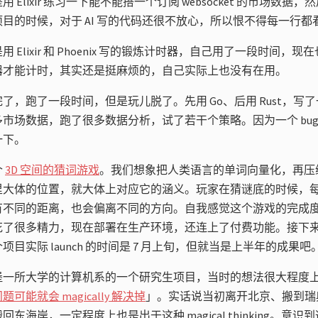
 Elixir 练习一下能不能搭一个订阅 websocket 的市场数据
目的时候，对于 AI 写的代码还很不放心，所以恨不得每一行都
 Elixir 和 Phoenix 写的锻炼计时器，自己用了一段时间，
器才能计时，其实还是挺麻烦的，自己实际上也没有在用。
，跑了一段时间，但是玩儿脱了。先用 Go、后用 Rust，写了一些 P
市场数据，跑了很多数据分析，试了若干个策略。因为一个 bug
一下。
个
3D 空间的猜词游戏
。我们想象把人类语言的单词向量化，再压缩到
里大体的位置，就大体上对应它的涵义。玩家在猜谜底的时候，
有不同的距离，也会偏离不同的方向。自我感觉这个游戏的完成
花了很多精力，现在部署在生产环境，还连上了付费功能。接下
目实际 launch 的时间是 7 月上旬，但就当是上半年的成果吧
堡一所大学的计算机系的一个研究生项目，当时的想法很大程度
可能就会 magically 解决掉
」。实话说当初离开北京、搬到瑞
东海岸，一定程度上也是出于这种 magical thinking。意