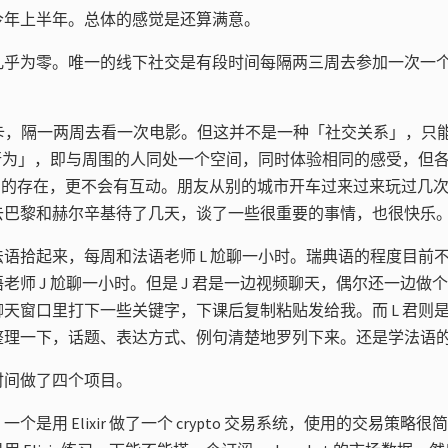
今年上半年。总体的感觉是还算满意。
几乎为零。唯一的线下社交是有段时间每隔两三周去参加一次一
卡，隔一两周去看一次电影。但这并不是一种「社交关系」，只
 社交行为」，即与周围的人同处一个空间，同时体验相同的感受，但
dge 对方的存在，更不会有互动。朋友从别的城市开车过来过来玩过
去巴黎和赫尔辛基待了几天，谈了一些很重要的事情，也很快乐
语拾起来，每周和法语老师 L 尬聊一小时。瑞典语的程度目前
老师 J 尬聊一小时。但是 J 君是一边视频聊天，偶尔还一边做
天窗口里打下一些关键字，下课后复制粘贴发给我。而 L 君则
整理一下，话题、表达方式、例句清楚地罗列下来。还是学法语
时间做了四个项目。
个是用 Elixir 做了一个 crypto 交易系统，使用的交易策略