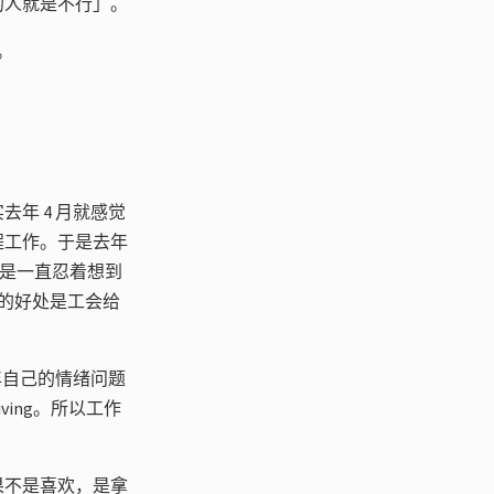
的人就是不行」。
。
年 4 月就感觉
程工作。于是去年
于是一直忍着想到
者的好处是工会给
年自己的情绪问题
ving。所以工作
果不是喜欢，是拿