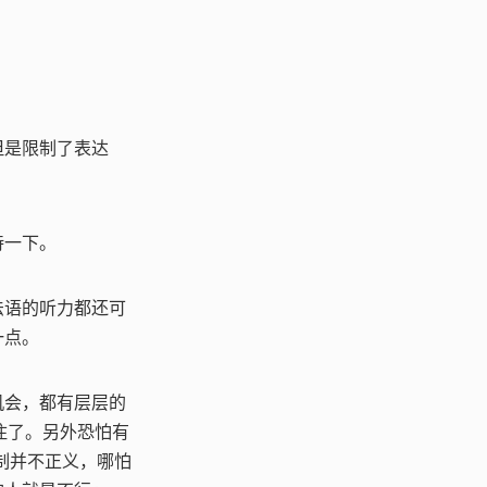
但是限制了表达
待一下。
法语的听力都还可
一点。
机会，都有层层的
拦住了。另外恐怕有
g 机制并不正义，哪怕