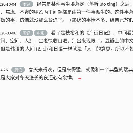
经常是某件事尘埃落定（落听 lào tìng）之
020-10-04
周记
心、焦虑、不爽的甲乙丙丁问题都是由第一件事派生的。这件事
要做的事，仿佛就没那么紧迫了。（熟稔的事情不多，给自己放
看了是枝裕和的《海街日记》，中间看
020-09-06
周记
电影
时间、空间、人》，金老快收山吧，别出来现眼了。豆瓣上的中
但是韩语的 人间 (인간) 和日语一样就是「人」的意思。所以不
春天来得晚，但是来得猛。就像和一个典型的瑞典
04-26
周记
但是大家对冬天漫长的夜还心有余悸。
→