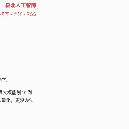
极北人工智障
标签
•
自述
•
RSS
劲了。
→
概能划 10 到
法量化，更没办法