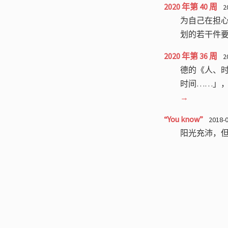
2020 年第 40 周
2
为自己在担
划的若干件
2020 年第 36 周
2
德的《人、
时间……」，
→
“You know”
2018-
阳光充沛，