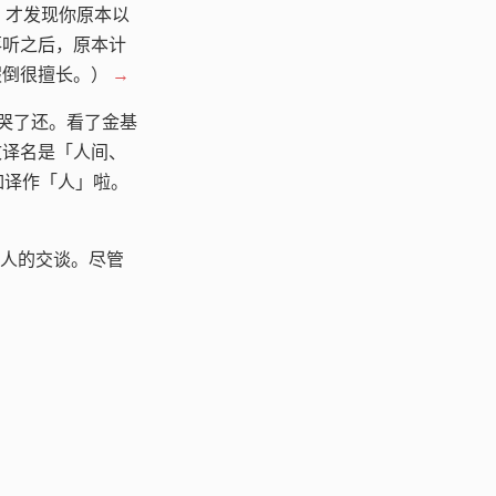
后，才发现你原本以
落听之后，原本计
假倒很擅长。）
→
哭了还。看了金基
文译名是「人间、
如译作「人」啦。
人的交谈。尽管