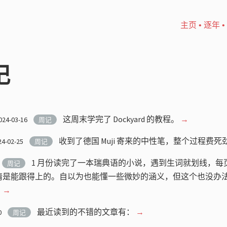
主页
•
逐年
•
记
这周末学完了 Dockyard 的教程。
→
024-03-16
周记
收到了德国 Muji 寄来的中性笔，整个过程费死
24-02-25
周记
1 月份读完了一本瑞典语的小说，遇到生词就划线，每页大
周记
剧情是能跟得上的。自以为也能懂一些微妙的涵义，但这个也没办
。
→
最近读到的不错的文章有：
→
0
周记