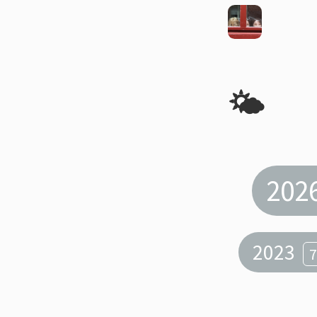
🌤️
202
2023
7