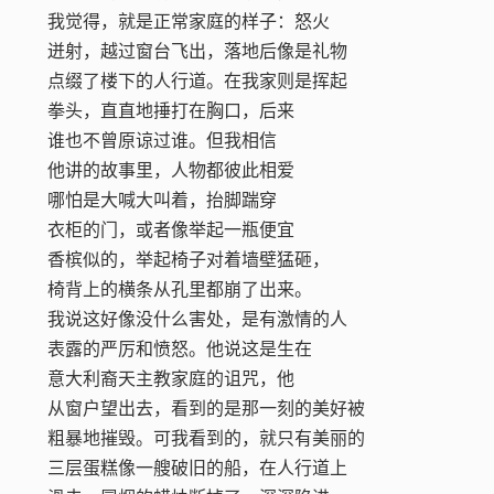
我觉得，就是正常家庭的样子：怒火
迸射，越过窗台飞出，落地后像是礼物
点缀了楼下的人行道。在我家则是挥起
拳头，直直地捶打在胸口，后来
谁也不曾原谅过谁。但我相信
他讲的故事里，人物都彼此相爱
哪怕是大喊大叫着，抬脚踹穿
衣柜的门，或者像举起一瓶便宜
香槟似的，举起椅子对着墙壁猛砸，
椅背上的横条从孔里都崩了出来。
我说这好像没什么害处，是有激情的人
表露的严厉和愤怒。他说这是生在
意大利裔天主教家庭的诅咒，他
从窗户望出去，看到的是那一刻的美好被
粗暴地摧毁。可我看到的，就只有美丽的
三层蛋糕像一艘破旧的船，在人行道上