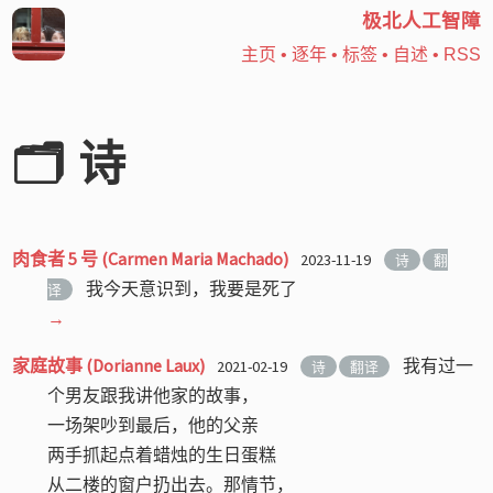
极北人工智障
主页
•
逐年
•
标签
•
自述
•
RSS
🗂️ 诗
肉食者 5 号 (Carmen Maria Machado)
2023-11-19
诗
翻
我今天意识到，我要是死了
译
→
家庭故事 (Dorianne Laux)
我有过一
2021-02-19
诗
翻译
个男友跟我讲他家的故事，
一场架吵到最后，他的父亲
两手抓起点着蜡烛的生日蛋糕
从二楼的窗户扔出去。那情节，