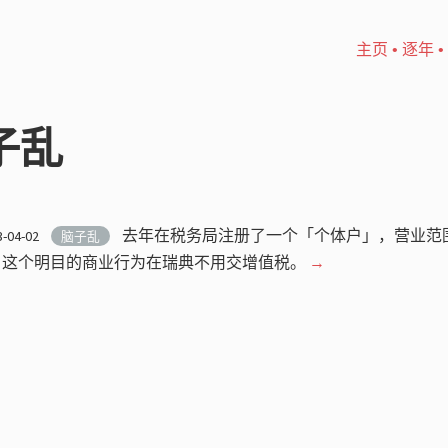
主页
•
逐年
•
脑子乱
去年在税务局注册了一个「个体户」，营业范
3-04-02
脑子乱
，这个明目的商业行为在瑞典不用交增值税。
→