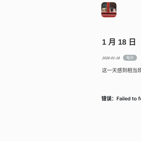
1 月 18 日
2026-01-18
每天
这一天感到相当