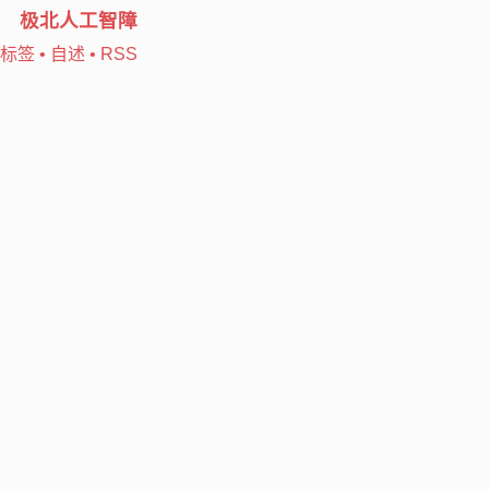
极北人工智障
标签
•
自述
•
RSS