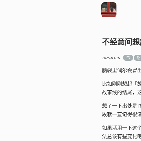
不经意间想
2025-03-16
书
想
脑袋里偶尔会冒
比如刚刚想起「故事
故事线的结尾，
想了一下出处是 Robe
段就一直记得很
如果活用一下这
法总该有些变化