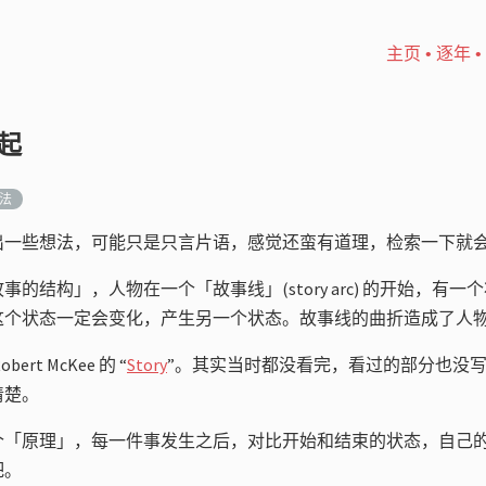
主页
•
逐年
•
起
法
出一些想法，可能只是只言片语，感觉还蛮有道理，检索一下就
的结构」，人物在一个「故事线」(story arc) 的开始，有一个状态
这个状态一定会变化，产生另一个状态。故事线的曲折造成了人
rt McKee 的 “
Story
”。其实当时都没看完，看过的部分也没
清楚。
个「原理」，每一件事发生之后，对比开始和结束的状态，自己
吧。