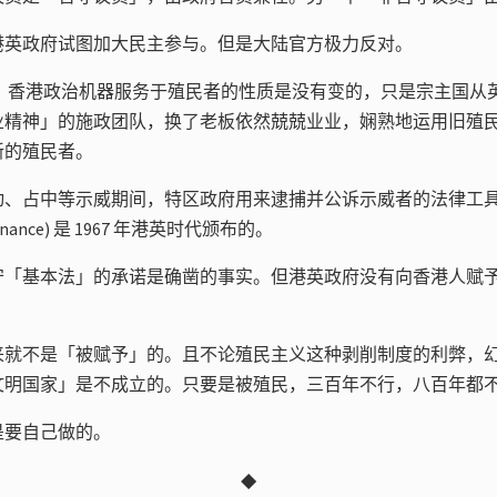
港英政府试图加大民主参与。但是大陆官方极力反对。
之后，香港政治机器服务于殖民者的性质是没有变的，只是宗主国从
业精神」的施政团队，换了老板依然兢兢业业，娴熟地运用旧殖
新的殖民者。
动、占中等示威期间，特区政府用来逮捕并公诉示威者的法律工
 Ordinance) 是 1967 年港英时代颁布的。
守「基本法」的承诺是确凿的事实。但港英政府没有向香港人赋
来就不是「被赋予」的。且不论殖民主义这种剥削制度的利弊，
文明国家」是不成立的。只要是被殖民，三百年不行，八百年都
是要自己做的。
◆