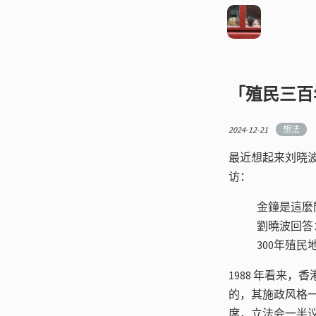
「殖民三百
2024-12-21
想法
最近想起来刘晓
访：
金鐘是這麼
劉曉波回答
300年殖
1988 年看来
的，其施政风格一直
席，立法会一半