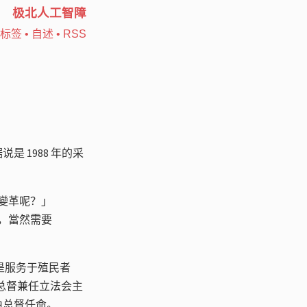
极北人工智障
标签
•
自述
•
RSS
说是 1988 年的采
變革呢？」
大，當然需要
是服务于殖民者
在。总督兼任立法会主
由总督任命。