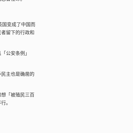
英国变成了中国而
民者留下的行政和
具「公安条例」
予民主也是确凿的
幻想「被殖民三百
不行。