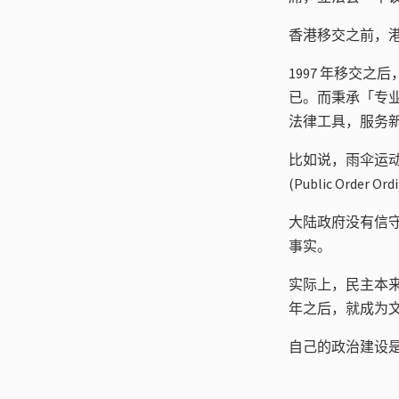
香港移交之前，
1997 年移交
已。而秉承「专
法律工具，服务
比如说，雨伞运
(Public Order
大陆政府没有信
事实。
实际上，民主本
年之后，就成为
自己的政治建设