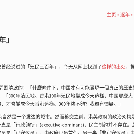
主页
•
逐年
•
年」
波曾经说过的「殖民三百年」，今天从网上找到了
这样的出处
，据
問劉曉波的：「什麼條件下，中國才有可能實現一個真正的歷史
：「300年殖民地。香港100年殖民地變成今天這樣，中國那麼
民地，才會變成今天香港這樣。300年夠不夠？我還有懷疑。」
，香港自然是一个发达的城市。然而移交之前，港英政府的政治架构
是「行政领衔」(executive-dominant)，民主制约并不存
议员是「官守议员」，由政府官员兼任。另一半「非官守议员」