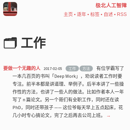
极北人工智障
主页
•
逐年
•
标签
•
自述
•
RSS
🗂️ 工作
要做一个无趣的人
有位学霸写了
2017-02-05
工作
方法
一本几百页的书叫「Deep Work」，劝说读者工作时要
专注。前半本都是讲道理、举例子。后半本讲了一些操
作性的方法，也讲了一些人的做法。比如作者本人一年
写了 n 篇论文。另一个哥们有全职工作，同时还在读
PhD，同时还带孩子 —— 这位爷每天早上五点起床，花
几小时专心搞论文，完了之后再去公司上班。
→