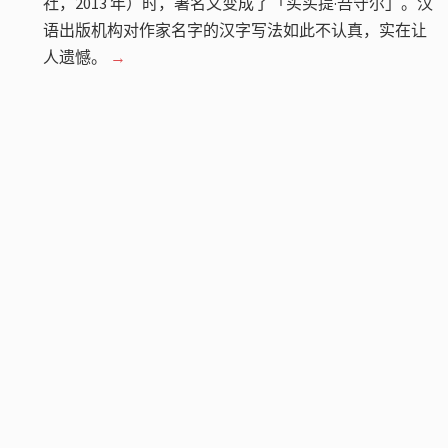
社，2013 年）时，署名又变成了「买买提·吾守尔」。汉
语出版机构对作家名字的汉字写法如此不认真，实在让
人遗憾。
→