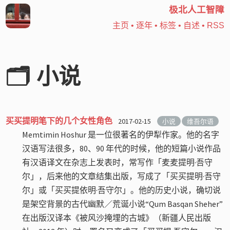
极北人工智障
主页
•
逐年
•
标签
•
自述
•
RSS
🗂️ 小说
买买提明笔下的几个女性角色
2017-02-15
小说
维吾尔语
Memtimin Hoshur 是一位很著名的伊犁作家。他的名字
汉语写法很多，80、90 年代的时候，他的短篇小说作品
有汉语译文在杂志上发表时，常写作「麦麦提明·吾守
尔」，后来他的文章结集出版，写成了「买买提明·吾守
尔」或「买买提依明·吾守尔」。他的历史小说，确切说
是架空背景的古代幽默／荒诞小说“Qum Basqan Sheher”
在出版汉译本《被风沙掩埋的古城》（新疆人民出版