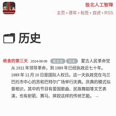
极北人工智障
主页
•
逐年
•
标签
•
自述
•
RSS
🗂️ 历史
绝食的第三天
蒙古人民革命党
2024-08-08
民主化
历史
从 1921 年领导革命，到 1989 年已经执政近七十年。
1989 年 12 月 10 日是国际人权日。这一天执政党在
乌兰
巴托
市中心的
苏和巴特尔
广场举行庆典。庆典的模式似
曾相识，其中的节目有爱国歌曲、民族舞蹈等文艺表
演，也有射箭、赛马、摔跤这样的传统艺能。
→