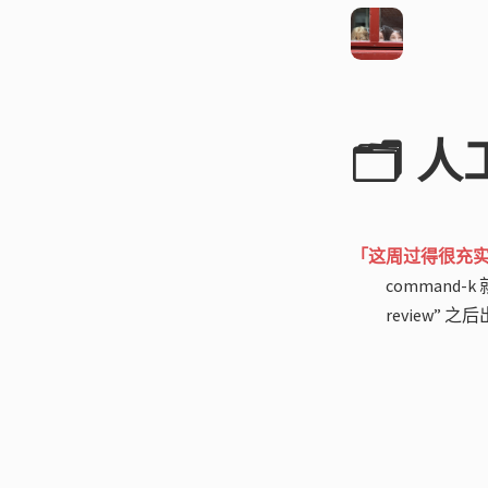
🗂️ 
「这周过得很充
command-
review” 