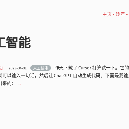
主页
•
逐年
•
人工智能
实」
昨天下载了 Cursor 打算试一下。它
2023-04-01
人工智能
k 就可以输入一句话，然后让 ChatGPT 自动生成代码。下面是我输入 “wri
之后出来的：
→